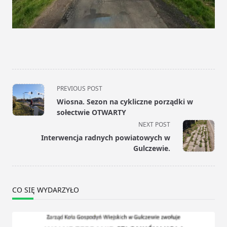
<span
PREVIOUS POST
class="nav-
Wiosna. Sezon na cykliczne porządki w
subtitle
sołectwie OTWARTY
screen-
NEXT POST
reader-
Interwencja radnych powiatowych w
text">Page</span>
Gulczewie.
CO SIĘ WYDARZYŁO