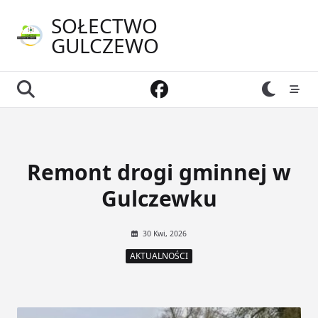
Skip
SOŁECTWO
to
GULCZEWO
content
Remont drogi gminnej w
Gulczewku
30 Kwi, 2026
AKTUALNOŚCI