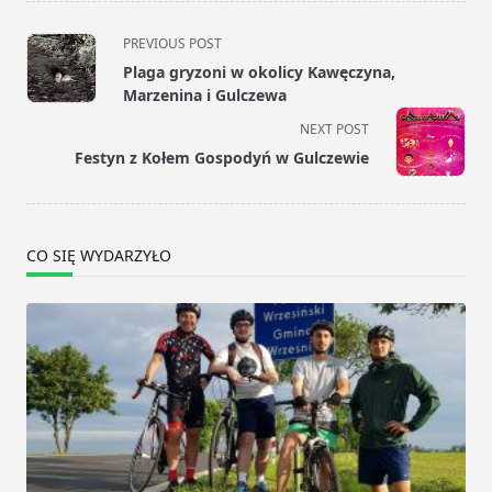
<span
PREVIOUS POST
class="nav-
Plaga gryzoni w okolicy Kawęczyna,
subtitle
Marzenina i Gulczewa
screen-
NEXT POST
reader-
Festyn z Kołem Gospodyń w Gulczewie
text">Page</span>
CO SIĘ WYDARZYŁO