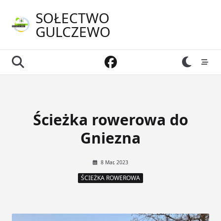
Skip
SOŁECTWO
to
GULCZEWO
content
Ścieżka rowerowa do
Gniezna
8 Mar, 2023
ŚCIEŻKA ROWEROWA