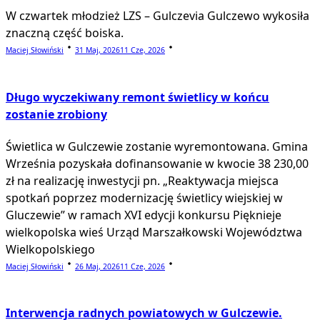
W czwartek młodzież LZS – Gulczevia Gulczewo wykosiła
znaczną część boiska.
Maciej Słowiński
31 Maj, 2026
11 Cze, 2026
Długo wyczekiwany remont świetlicy w końcu
zostanie zrobiony
Świetlica w Gulczewie zostanie wyremontowana. Gmina
Września pozyskała dofinansowanie w kwocie 38 230,00
zł na realizację inwestycji pn. „Reaktywacja miejsca
spotkań poprzez modernizację świetlicy wiejskiej w
Gluczewie” w ramach XVI edycji konkursu Pięknieje
wielkopolska wieś Urząd Marszałkowski Województwa
Wielkopolskiego
Maciej Słowiński
26 Maj, 2026
11 Cze, 2026
Interwencja radnych powiatowych w Gulczewie.