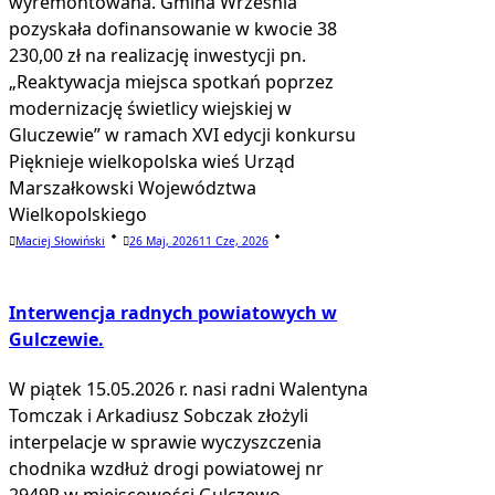
wyremontowana. Gmina Września
pozyskała dofinansowanie w kwocie 38
230,00 zł na realizację inwestycji pn.
„Reaktywacja miejsca spotkań poprzez
modernizację świetlicy wiejskiej w
Gluczewie” w ramach XVI edycji konkursu
Pięknieje wielkopolska wieś Urząd
Marszałkowski Województwa
Wielkopolskiego
Maciej Słowiński
26 Maj, 2026
11 Cze, 2026
Interwencja radnych powiatowych w
Gulczewie.
W piątek 15.05.2026 r. nasi radni Walentyna
Tomczak i Arkadiusz Sobczak złożyli
interpelacje w sprawie wyczyszczenia
chodnika wzdłuż drogi powiatowej nr