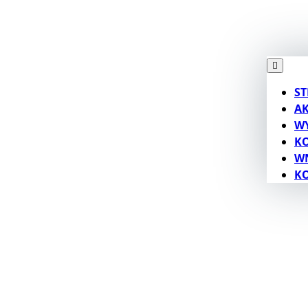
S
A
W
K
W
K