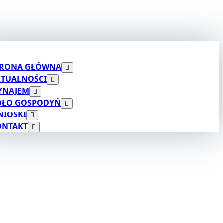
TRONA GŁÓWNA
KTUALNOŚCI
YNAJEM
OŁO GOSPODYŃ
NIOSKI
ONTAKT