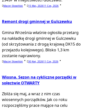
2949P w miejscowości Gulczewo.
Maciej Słowiński
15 Maj, 2026
11 Cze, 2026
Remont drogi gminnej w Gulczewku
Gmina Września właśnie ogłosiła przetarg
na nakładkę drogi gminnej w Gulczewku
(od skrzyżowania z drogą krajową DK15 do
przejazdu kolejowego). Blisko 1,3 km
zostanie naprawiony.
Maciej Słowiński
30 Kwi, 2026
11 Cze, 2026
Wiosna. Sezon na cykliczne porządki w
sołectwie OTWARTY
Zbliża się maj, a wraz z nim czas
wiosennych porządków. Jak co roku
rozpoczęliśmy prace mające na celu