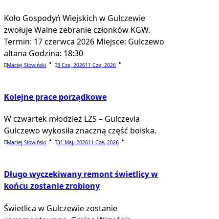
Koło Gospodyń Wiejskich w Gulczewie
zwołuje Walne zebranie członków KGW.
Termin: 17 czerwca 2026 Miejsce: Gulczewo
altana Godzina: 18:30
Maciej Słowiński
3 Cze, 2026
11 Cze, 2026
Kolejne prace porządkowe
W czwartek młodzież LZS – Gulczevia
Gulczewo wykosiła znaczną część boiska.
Maciej Słowiński
31 Maj, 2026
11 Cze, 2026
Długo wyczekiwany remont świetlicy w
końcu zostanie zrobiony
Świetlica w Gulczewie zostanie