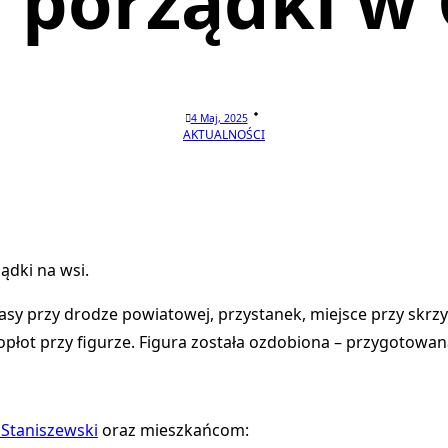
 porządki w 
4 Maj, 2025
AKTUALNOŚCI
ądki na wsi.
pasy przy drodze powiatowej, przystanek, miejsce przy skrzy
ywopłot przy figurze. Figura została ozdobiona – przygotowa
Staniszewski
oraz mieszkańcom: