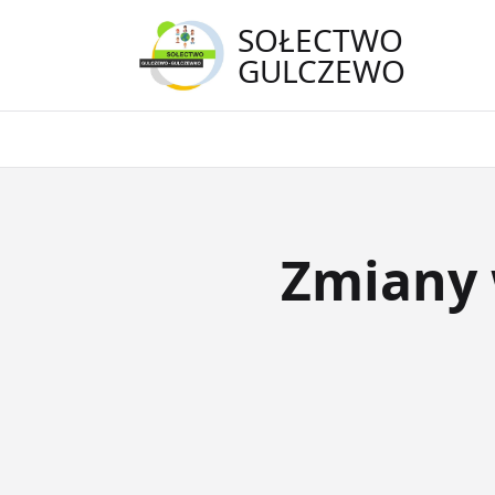
Skip
SOŁECTWO
to
GULCZEWO
content
Zmiany 