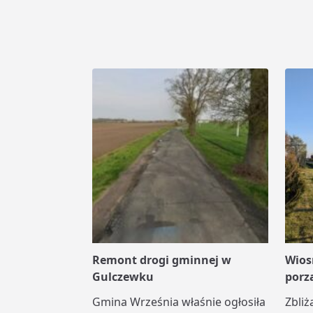
Remont drogi gminnej w
Wios
Gulczewku
porz
Gmina Września właśnie ogłosiła
Zbliż