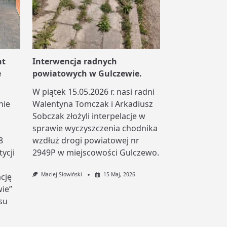
nt
Interwencja radnych
e
powiatowych w Gulczewie.
W piątek 15.05.2026 r. nasi radni
nie
Walentyna Tomczak i Arkadiusz
Sobczak złożyli interpelacje w
sprawie wyczyszczenia chodnika
8
wzdłuż drogi powiatowej nr
tycji
2949P w miejscowości Gulczewo.
Maciej Słowiński
15 Maj, 2026
cję
wie”
su