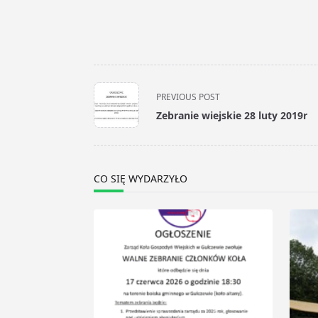
<span
PREVIOUS POST
class="nav-
Zebranie wiejskie 28 luty 2019r
subtitle
screen-
reader-
text">Page</span>
CO SIĘ WYDARZYŁO