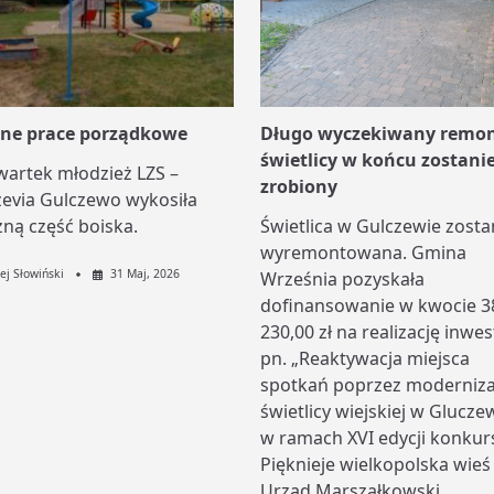
jne prace porządkowe
Długo wyczekiwany remo
świetlicy w końcu zostani
wartek młodzież LZS –
zrobiony
zevia Gulczewo wykosiła
ną część boiska.
Świetlica w Gulczewie zosta
wyremontowana. Gmina
ej Słowiński
31 Maj, 2026
Września pozyskała
dofinansowanie w kwocie 3
230,00 zł na realizację inwes
pn. „Reaktywacja miejsca
spotkań poprzez moderniza
świetlicy wiejskiej w Glucze
w ramach XVI edycji konkur
Pięknieje wielkopolska wieś
Urząd Marszałkowski