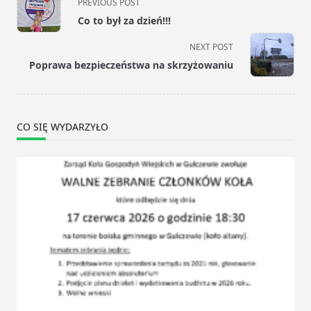
PREVIOUS POST
class="nav-
Co to był za dzień!!!
subtitle
screen-
NEXT POST
reader-
Poprawa bezpieczeństwa na skrzyżowaniu
text">Page</span>
CO SIĘ WYDARZYŁO