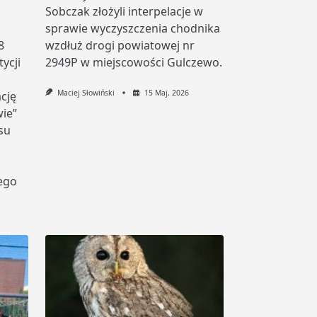
Sobczak złożyli interpelacje w
sprawie wyczyszczenia chodnika
8
wzdłuż drogi powiatowej nr
tycji
2949P w miejscowości Gulczewo.
Maciej Słowiński
15 Maj, 2026
cję
wie”
su
ego