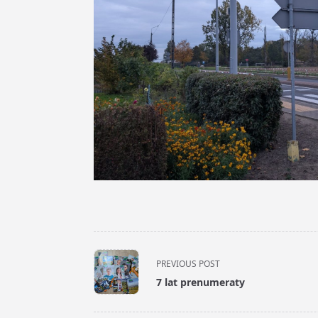
<span
PREVIOUS POST
class="nav-
7 lat prenumeraty
subtitle
screen-