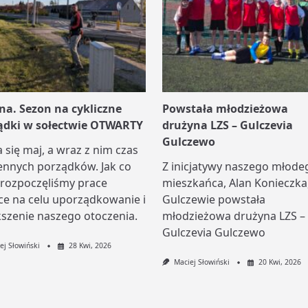
na. Sezon na cykliczne
Powstała młodzieżowa
ądki w sołectwie OTWARTY
drużyna LZS – Gulczevia
Gulczewo
a się maj, a wraz z nim czas
ennych porządków. Jak co
Z inicjatywy naszego młode
 rozpoczęliśmy prace
mieszkańca, Alan Konieczka
ce na celu uporządkowanie i
Gulczewie powstała
szenie naszego otoczenia.
młodzieżowa drużyna LZS –
Gulczevia Gulczewo
ej Słowiński
28 Kwi, 2026
Maciej Słowiński
20 Kwi, 2026