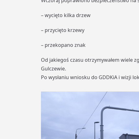
Wczoraj poprawiono bezpieczeństwo na 
– wycięto kilka drzew
– przycięto krzewy
– przekopano znak
Od jakiegoś czasu otrzymywałem wiele z
Gulczewie.
Po wysłaniu wniosku do GDDKiA i wizji lok