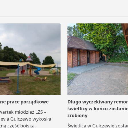
jne prace porządkowe
Długo wyczekiwany remo
świetlicy w końcu zostani
wartek młodzież LZS –
zrobiony
zevia Gulczewo wykosiła
ną część boiska.
Świetlica w Gulczewie zosta