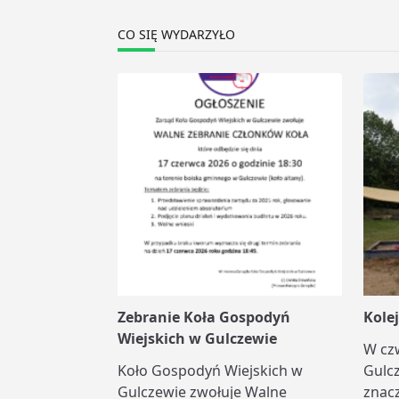
reader-
text">Page</span>
CO SIĘ WYDARZYŁO
Zebranie Koła Gospodyń
Kole
Wiejskich w Gulczewie
W cz
Koło Gospodyń Wiejskich w
Gulc
Gulczewie zwołuje Walne
znacz