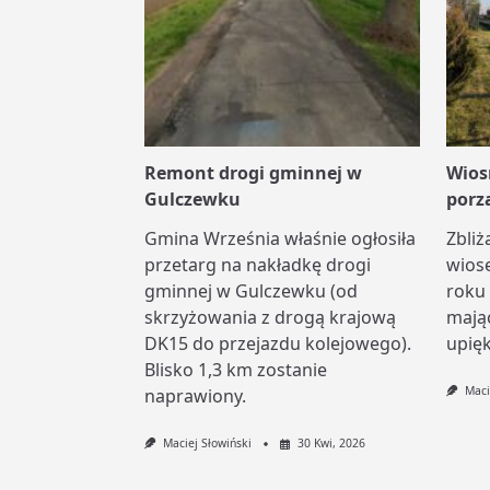
Remont drogi gminnej w
Wios
Gulczewku
porz
Gmina Września właśnie ogłosiła
Zbliż
przetarg na nakładkę drogi
wios
gminnej w Gulczewku (od
roku
skrzyżowania z drogą krajową
mają
DK15 do przejazdu kolejowego).
upięk
Blisko 1,3 km zostanie
Maci
naprawiony.
Maciej Słowiński
30 Kwi, 2026