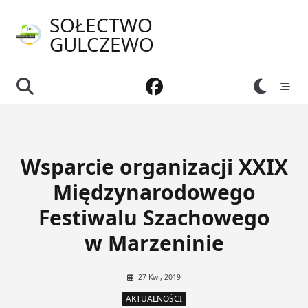
Skip
SOŁECTWO
to
GULCZEWO
content
Wsparcie organizacji XXIX
Międzynarodowego
Festiwalu Szachowego
w Marzeninie
27 Kwi, 2019
AKTUALNOŚCI