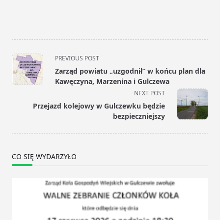
<span
PREVIOUS POST
class="nav-
Zarząd powiatu „uzgodnił” w końcu plan dla
subtitle
Kawęczyna, Marzenina i Gulczewa
screen-
NEXT POST
reader-
Przejazd kolejowy w Gulczewku będzie
text">Page</span>
bezpieczniejszy
CO SIĘ WYDARZYŁO